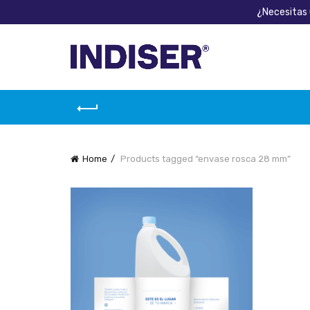
¿Necesitas 
Home
Products tagged “envase rosca 28 mm”