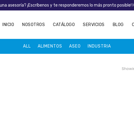
una asesoría? ¡Escríbenos y te responderemos lo más pronto posible!
INICIO
NOSOTROS
CATÁLOGO
SERVICIOS
BLOG
ALL
ALIMENTOS
ASEO
INDUSTRIA
Showin