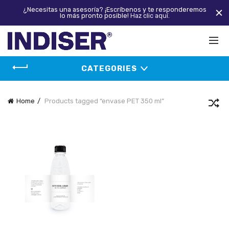
¿Necesitas una asesoría? ¡Escríbenos y te responderemos
lo más pronto posible!
Haz clic aquí.
CATEGORIES
Home
Products tagged “envase PET 350 ml”