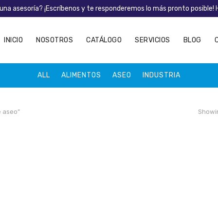
una asesoría? ¡Escríbenos y te responderemos lo más pronto posible!
INICIO
NOSOTROS
CATÁLOGO
SERVICIOS
BLOG
ALL
ALIMENTOS
ASEO
INDUSTRIA
e aseo”
Showin