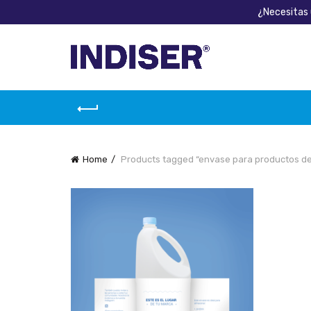
¿Necesitas 
Home
Products tagged “envase para productos d