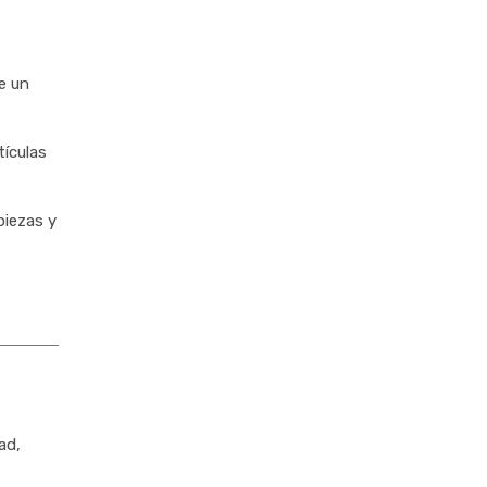
e un
tículas
piezas y
ad,