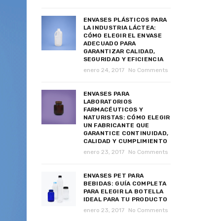
ENVASES PLÁSTICOS PARA
LA INDUSTRIA LÁCTEA:
CÓMO ELEGIR EL ENVASE
ADECUADO PARA
GARANTIZAR CALIDAD,
SEGURIDAD Y EFICIENCIA
enero 24, 2017
No Comments
ENVASES PARA
LABORATORIOS
FARMACÉUTICOS Y
NATURISTAS: CÓMO ELEGIR
UN FABRICANTE QUE
GARANTICE CONTINUIDAD,
CALIDAD Y CUMPLIMIENTO
enero 23, 2017
No Comments
ENVASES PET PARA
BEBIDAS: GUÍA COMPLETA
PARA ELEGIR LA BOTELLA
IDEAL PARA TU PRODUCTO
enero 23, 2017
No Comments