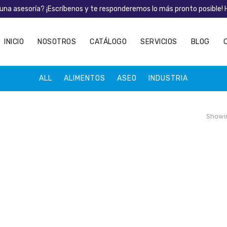
una asesoría? ¡Escríbenos y te responderemos lo más pronto posible!
INICIO
NOSOTROS
CATÁLOGO
SERVICIOS
BLOG
ALL
ALIMENTOS
ASEO
INDUSTRIA
Showin