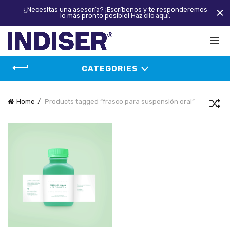
¿Necesitas una asesoría? ¡Escríbenos y te responderemos
lo más pronto posible!
Haz clic aquí.
CATEGORIES
Home
Products tagged “frasco para suspensión oral”