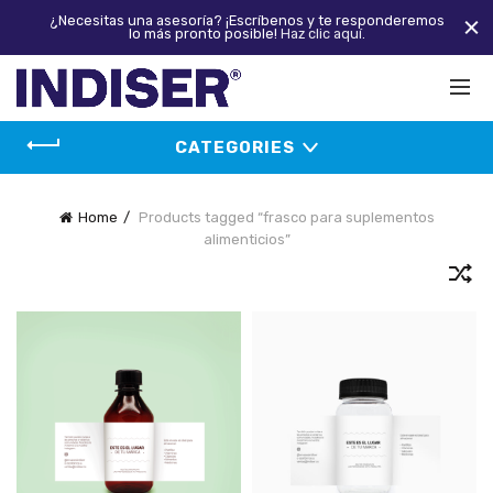
¿Necesitas una asesoría? ¡Escríbenos y te responderemos
lo más pronto posible!
Haz clic aquí.
CATEGORIES
Home
Products tagged “frasco para suplementos
alimenticios”