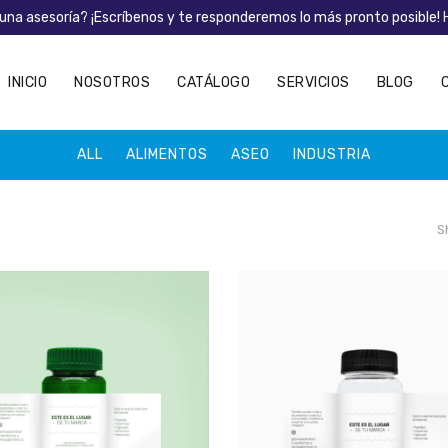
una asesoría? ¡Escríbenos y te responderemos lo más pronto posible!
INICIO
NOSOTROS
CATÁLOGO
SERVICIOS
BLOG
ALL
ALIMENTOS
ASEO
INDUSTRIA
S