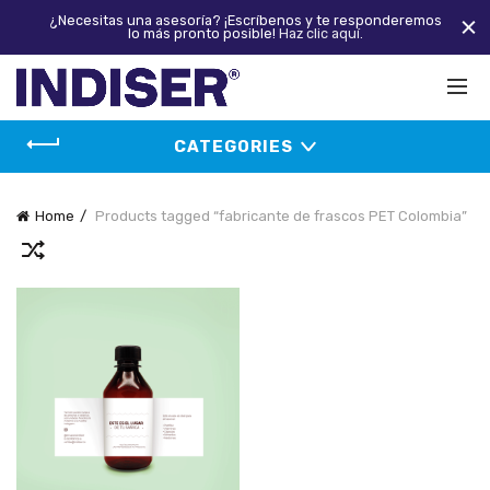
¿Necesitas una asesoría? ¡Escríbenos y te responderemos
lo más pronto posible!
Haz clic aquí.
CATEGORIES
Home
Products tagged “fabricante de frascos PET Colombia”