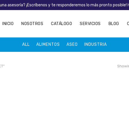
una asesoría? ¡Escríbenos y te responderemos lo más pronto posible!
INICIO
NOSOTROS
CATÁLOGO
SERVICIOS
BLOG
ALL
ALIMENTOS
ASEO
INDUSTRIA
ET”
Showin