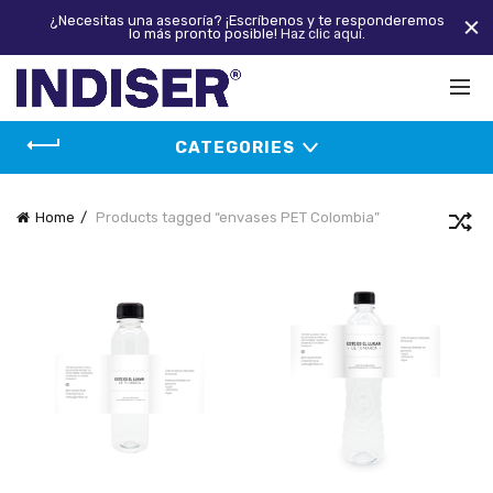
¿Necesitas una asesoría? ¡Escríbenos y te responderemos
lo más pronto posible!
Haz clic aquí.
CATEGORIES
Home
Products tagged “envases PET Colombia”