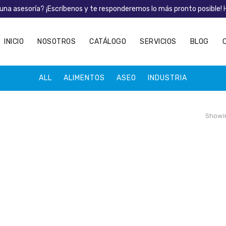
una asesoría? ¡Escríbenos y te responderemos lo más pronto posible!
INICIO
NOSOTROS
CATÁLOGO
SERVICIOS
BLOG
ALL
ALIMENTOS
ASEO
INDUSTRIA
Showin