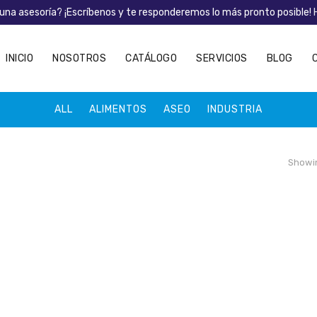
una asesoría? ¡Escríbenos y te responderemos lo más pronto posible!
INICIO
NOSOTROS
CATÁLOGO
SERVICIOS
BLOG
ALL
ALIMENTOS
ASEO
INDUSTRIA
Showin