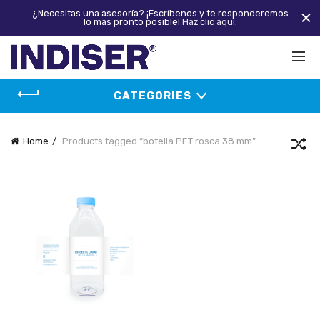
¿Necesitas una asesoría? ¡Escríbenos y te responderemos
lo más pronto posible!
Haz clic aquí.
CATEGORIES
Home
Products tagged “botella PET rosca 38 mm”