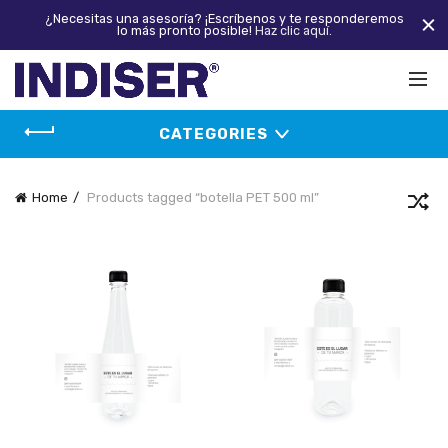
¿Necesitas una asesoría? ¡Escríbenos y te responderemos
lo más pronto posible!
Haz clic aquí.
CATEGORIES
Home
Products tagged “botella PET 500 ml”