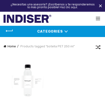
¿Necesitas una asesoría? ¡Escríbenos y te responderemos
lo más pronto posible!
Haz clic aquí.
CATEGORIES
Home
Products tagged “botella PET 250 ml”