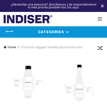
¿Necesitas una asesoría? ¡Escríbenos y te responderemos
lo más pronto posible!
Haz clic aquí.
CATEGORIES
Home
Products tagged “botella para kombucha”